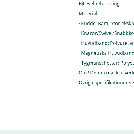
BiLevelbehandling
Material:
· Kudde, Ram, Storleksko
· Knärör/Swivel/Snabbko
· Huvudband: Polyuret
· Magnetiska Huvudband 
· Tygmanschetter: Polye
Obs! Denna mask tillver
Övriga specifikationer s