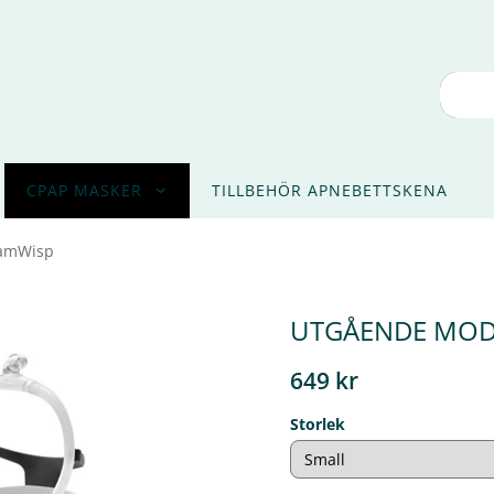
CPAP MASKER
TILLBEHÖR APNEBETTSKENA
eamWisp
UTGÅENDE MODE
649 kr
Storlek