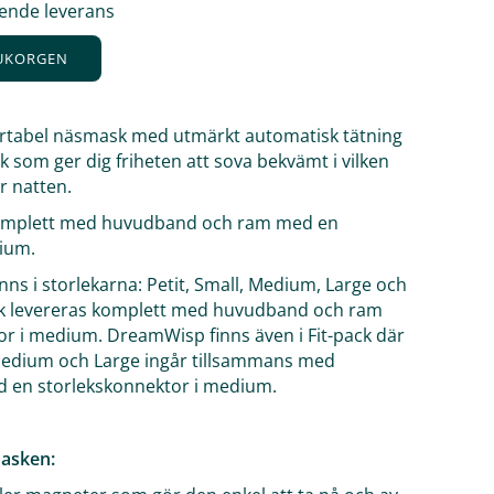
ående leverans
RUKORGEN
tabel näsmask med utmärkt automatisk tätning
 som ger dig friheten att sova bekvämt i vilken
r natten.
omplett med huvudband och ram med en
ium.
s i storlekarna: Petit, Small, Medium, Large och
lek levereras komplett med huvudband och ram
r i medium. DreamWisp finns även i Fit-pack där
 Medium och Large ingår tillsammans med
en storlekskonnektor i medium.
asken: