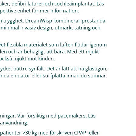
er, defibrillatorer och cochleaimplantat. Läs
spektive enhet för mer information.
h trygghet: DreamWisp kombinerar prestanda
inimal invasiv design, utmärkt tätning och
Det flexibla materialet som luften flödar igenom
en och är behagligt att bära. Med ett mjukt
också mjukt mot kinden.
cket bättre synfält: Det är lätt att ha glasögon,
vända en dator eller surfplatta innan du somnar.
ningar: Var försiktig med pacemakers. Läs
 användning.
patienter >30 kg med förskriven CPAP- eller