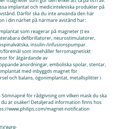
er magneter som gör den enkel att ta på och av.
ssa implantat och medicintekniska produkter på
avstånd. Därför ska du inte använda den här
n i din närhet på närmare avstånd har:
implantat som reagerar på magneter (t ex
erabara defibrillatorer, neurostimulatorer,
ospinalvätska, insulin-/infusionspumpar.
at/föremål som innehåller ferromagnetiskt
mmor för åtgärdande av
ppande anordningar, emboliska spolar, stentar,
r, implantat med inbyggds magnet för
rsel och balans, ögonimplantat, metallsplitter i
ris Sömnapné för rådgivning om vilken mask du ska
m du är osäker! Detaljerad information finns hos
tps://www.philips.com/magnet-notification
TIONER: