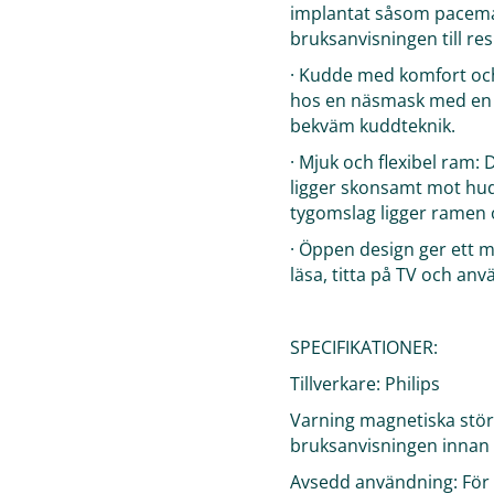
implantat såsom pacemak
bruksanvisningen till re
· Kudde med komfort oc
hos en näsmask med en m
bekväm kuddteknik.
· Mjuk och flexibel ram: 
ligger skonsamt mot hud
tygomslag ligger ramen 
· Öppen design ger ett my
läsa, titta på TV och an
SPECIFIKATIONER:
Tillverkare: Philips
Varning magnetiska stör
bruksanvisningen innan
Avsedd användning: För 