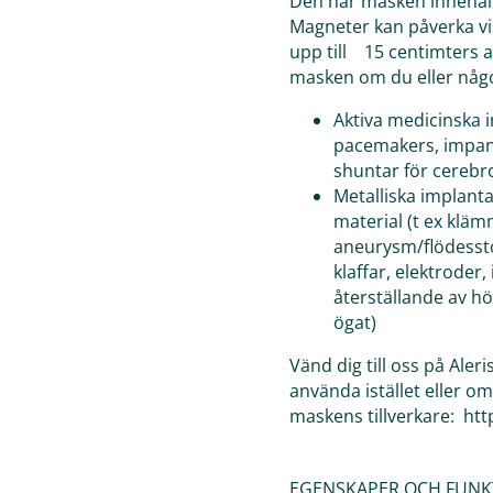
Den här masken innehåll
Magneter kan påverka vi
upp till 15 centimters 
masken om du eller någo
Aktiva medicinska 
pacemakers, impant
shuntar för cerebr
Metalliska implant
material (t ex klä
aneurysm/flödessto
klaffar, elektrode
återställande av hö
ögat)
Vänd dig till oss på Ale
använda istället eller o
maskens tillverkare: ht
EGENSKAPER OCH FUNK