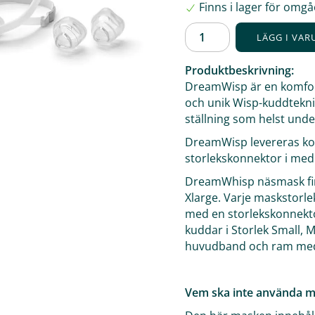
Finns i lager för omg
LÄGG I VA
Produktbeskrivning:
DreamWisp är en komfor
och unik Wisp-kuddteknik
ställning som helst unde
DreamWisp levereras k
storlekskonnektor i med
DreamWhisp näsmask finn
Xlarge. Varje maskstor
med en storlekskonnekto
kuddar i Storlek Small,
huvudband och ram med 
Vem ska inte använda m