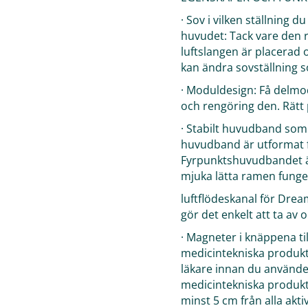
· Sov i vilken ställning 
huvudet: Tack vare den
luftslangen är placerad 
kan ändra sovställning so
· Moduldesign: Få delmod
och rengöring den. Rätt
· Stabilt huvudband som 
huvudband är utformat f
Fyrpunktshuvudbandet är
mjuka lätta ramen fung
luftflödeskanal för Dr
gör det enkelt att ta av 
· Magneter i knäppena t
medicintekniska produkt
läkare innan du använd
medicintekniska produkt
minst 5 cm från alla akt