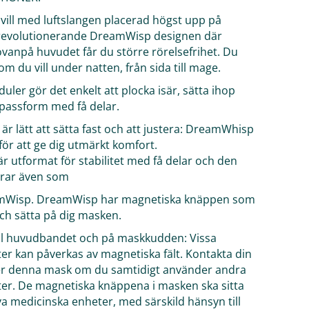
du vill med luftslangen placerad högst upp på
 revolutionerande DreamWisp designen där
ovanpå huvudet får du större rörelsefrihet. Du
m du vill under natten, från sida till mage.
uler gör det enkelt att plocka isär, sätta ihop
 passform med få delar.
är lätt att sätta fast och att justera: DreamWhisp
ör att ge dig utmärkt komfort.
 utformat för stabilitet med få delar och den
erar även som
eamWisp. DreamWisp har magnetiska knäppen som
och sätta på dig masken.
ill huvudbandet och på maskkudden: Vissa
er kan påverkas av magnetiska fält. Kontakta din
er denna mask om du samtidigt använder andra
er. De magnetiska knäppena i masken ska sitta
iva medicinska enheter, med särskild hänsyn till