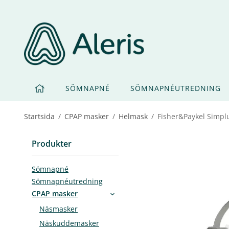
SÖMNAPNÉ
SÖMNAPNÉUTREDNING
Startsida
/
CPAP masker
/
Helmask
/
Fisher&Paykel Simpl
Produkter
Sömnapné
Sömnapnéutredning
CPAP masker
Näsmasker
Näskuddemasker