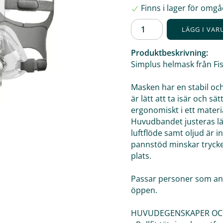
Finns i lager för omg
LÄGG I VA
Produktbeskrivning:
Simplus helmask från Fis
Masken har en stabil och
är lätt att ta isär och s
ergonomiskt i ett mater
Huvudbandet justeras lä
luftflöde samt oljud är 
pannstöd minskar trycke
plats.
Passar personer som a
öppen.
HUVUDEGENSKAPER OC