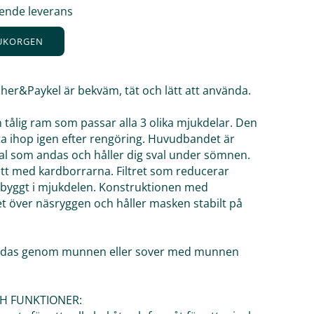
ående leverans
RUKORGEN
her&Paykel är bekväm, tät och lätt att använda.
 tålig ram som passar alla 3 olika mjukdelar. Den
ätta ihop igen efter rengöring. Huvudbandet är
ial som andas och håller dig sval under sömnen.
tt med kardborrarna. Filtret som reducerar
inbyggt i mjukdelen. Konstruktionen med
t över näsryggen och håller masken stabilt på
ndas genom munnen eller sover med munnen
H FUNKTIONER: