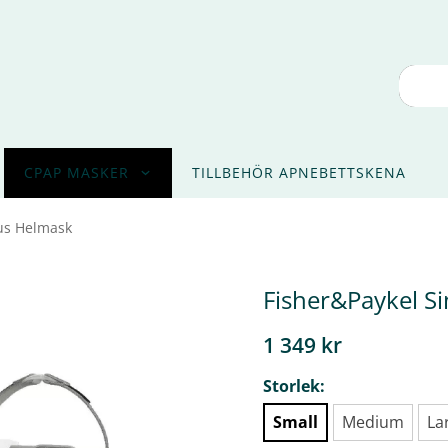
CPAP MASKER
TILLBEHÖR APNEBETTSKENA
us Helmask
Fisher&Paykel S
1 349 kr
Storlek:
Small
Medium
La