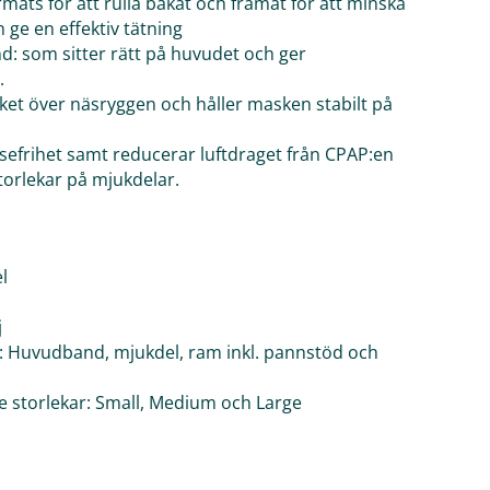
formats för att rulla bakåt och framåt för att minska
 ge en effektiv tätning
: som sitter rätt på huvudet och ger
.
ket över näsryggen och håller masken stabilt på
lsefrihet samt reducerar luftdraget från CPAP:en
storlekar på mjukdelar.
l
j
: Huvudband, mjukdel, ram inkl. pannstöd och
de storlekar: Small, Medium och Large