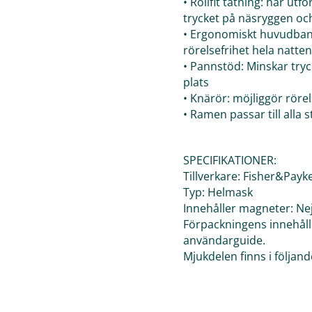
• Rollfit tätning: har ut
trycket på näsryggen och
• Ergonomiskt huvudband
rörelsefrihet hela natten
• Pannstöd: Minskar tryc
plats
• Knärör: möjliggör röre
• Ramen passar till alla 
SPECIFIKATIONER:
Tillverkare: Fisher&Payke
Typ: Helmask
Innehåller magneter: Ne
Förpackningens innehåll
användarguide.
Mjukdelen finns i följan