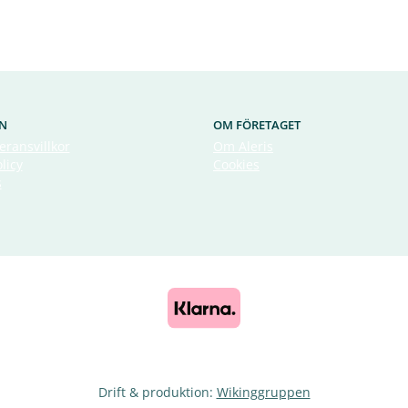
N
OM FÖRETAGET
eransvillkor
Om Aleris
licy
Cookies
s
Drift & produktion:
Wikinggruppen