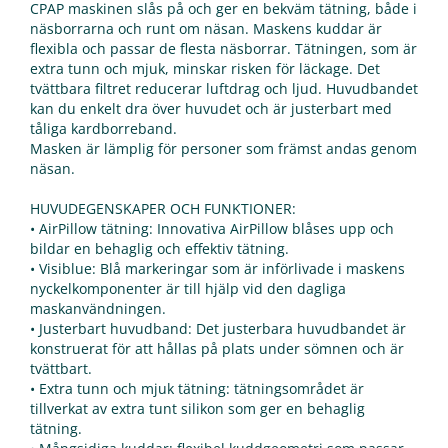
CPAP maskinen slås på och ger en bekväm tätning, både i
näsborrarna och runt om näsan. Maskens kuddar är
flexibla och passar de flesta näsborrar. Tätningen, som är
extra tunn och mjuk, minskar risken för läckage. Det
tvättbara filtret reducerar luftdrag och ljud. Huvudbandet
kan du enkelt dra över huvudet och är justerbart med
tåliga kardborreband.
Masken är lämplig för personer som främst andas genom
näsan.
HUVUDEGENSKAPER OCH FUNKTIONER:
• AirPillow tätning: Innovativa AirPillow blåses upp och
bildar en behaglig och effektiv tätning.
• Visiblue: Blå markeringar som är införlivade i maskens
nyckelkomponenter är till hjälp vid den dagliga
maskanvändningen.
• Justerbart huvudband: Det justerbara huvudbandet är
konstruerat för att hållas på plats under sömnen och är
tvättbart.
• Extra tunn och mjuk tätning: tätningsområdet är
tillverkat av extra tunt silikon som ger en behaglig
tätning.