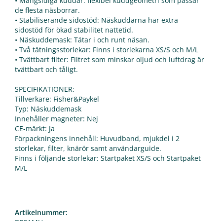
• Mångsidiga kuddar: flexibel kuddgeometri som passar
de flesta näsborrar.
• Stabiliserande sidostöd: Näskuddarna har extra
sidostöd för ökad stabilitet nattetid.
• Näskuddemask: Tätar i och runt näsan.
• Två tätningsstorlekar: Finns i storlekarna XS/S och M/L
• Tvättbart filter: Filtret som minskar oljud och luftdrag är
tvättbart och tåligt.
SPECIFIKATIONER:
Tillverkare: Fisher&Paykel
Typ: Näskuddemask
Innehåller magneter: Nej
CE-märkt: Ja
Förpackningens innehåll: Huvudband, mjukdel i 2
storlekar, filter, knärör samt användarguide.
Finns i följande storlekar: Startpaket XS/S och Startpaket
M/L
Artikelnummer: