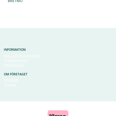
BRE1MU
INFORMATION
Köp- och leveransvillkor
Integritetspolicy
Kontakta oss
OM FÖRETAGET
Om Aleris
Cookies